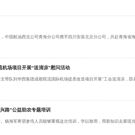
，中国航油西北公司青海分公司携手四川安装北京分公司，共赴青海省海东
机场项目开展“送清凉”慰问活动
带队到华西集团成都双流国际机场提质改造项目开展“工会送清凉，防暑保安
振兴路”公益助农专题培训
。杨海军希望参培人员能够重视这次培训，学以致用，用新知识去展现当代