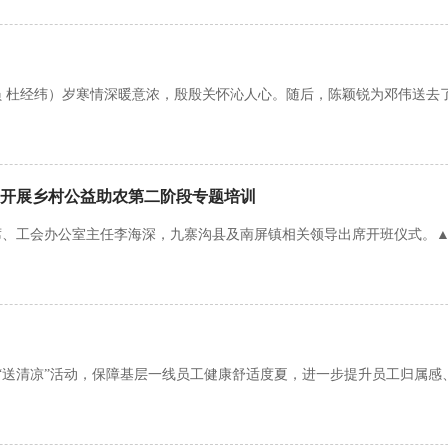
 杜经纬）岁寒情深暖意浓，殷殷关怀沁人心。随后，陈颖锐为邓伟送去
利开展乡村公益助农第二阶段专题培训
席、工会办公室主任李海深，九寨沟县及南屏镇相关领导出席开班仪式。
年度“送清凉”活动，保障基层一线员工健康舒适度夏，进一步提升员工归属